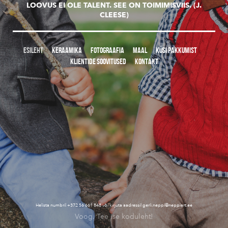
LOOVUS EI OLE TALENT. SEE ON TOIMIMISVIIS. (J.
CLEESE)
ESILEHT
KERAAMIKA
FOTOGRAAFIA
MAAL
KÜSI PAKKUMIST
KLIENTIDE SOOVITUSED
KONTAKT
Helista numbril +372 56 661 848 või kirjuta aadressil gerli.neppi
@neppiart.ee
Voog. Tee ise koduleht!