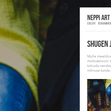
Neppi art
ESILEHT
KERAAMIKA
SHUGEN 
Mulle meeldiva
motivatsiooni 
tutvuda nendeg
mõnusa tunde,