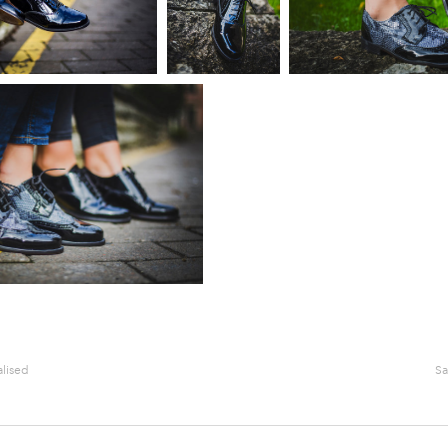
alised
Sa