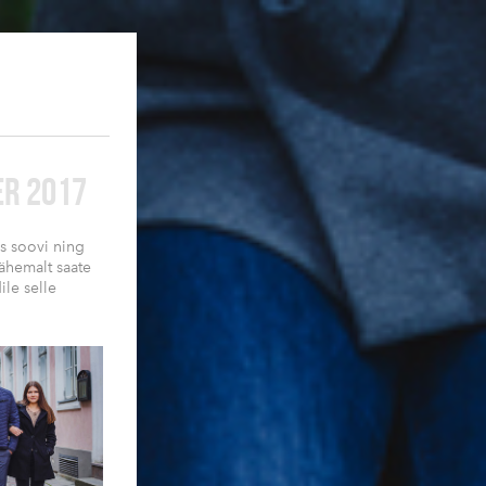
ER 2017
as soovi ning
ähemalt saate
le selle