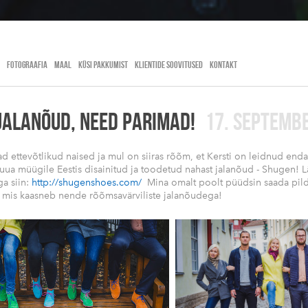
FOTOGRAAFIA
MAAL
KÜSI PAKKUMIST
KLIENTIDE SOOVITUSED
KONTAKT
JALANÕUD, NEED PARIMAD!
17. SEPTEMB
d ettevõtlikud naised ja mul on siiras rõõm, et Kersti on leidnud end
tuua müügile Eestis disainitud ja toodetud nahast jalanõud - Shugen! L
a siin:
http://shugenshoes.com/
Mina omalt poolt püüdsin saada pildi
 mis kaasneb nende rõõmsavärviliste jalanõudega!