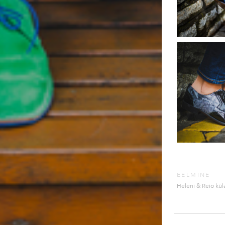
EELMINE
Heleni & Reio kül