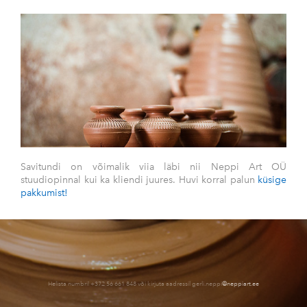
Savitundi on võimalik viia läbi nii Neppi Art OÜ
stuudiopinnal kui ka kliendi juures. Huvi korral palun
küsige
pakkumist!
Helista numbril +372 56 661 848 või kirjuta aadressil gerli.neppi
@neppiart.ee