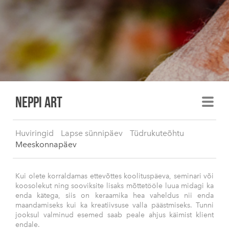
Neppi art
Huviringid
Lapse sünnipäev
Tüdrukuteõhtu
Meeskonnapäev
Kui olete korraldamas ettevõttes koolituspäeva, seminari või
koosolekut ning sooviksite lisaks mõttetööle luua midagi ka
enda kätega, siis on keraamika hea vaheldus nii enda
maandamiseks kui ka kreatiivsuse valla päästmiseks. Tunni
jooksul valminud esemed saab peale ahjus käimist klient
endale.