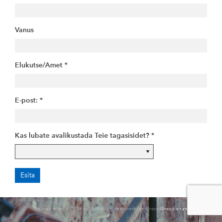
Vanus
Elukutse/Amet
E-post:
Kas lubate avalikustada Teie tagasisidet?
Helista numbril +372 56 661 848 või kirjuta aadressil gerli.neppi
@neppiart.ee